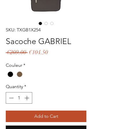
SKU: TXGB1X254
Sacoche GABRIEL
Regular
Sale
 €209.00 
€104.50
Price
Price
Couleur
*
Quantity
*
Add to Cart