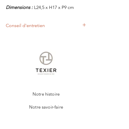
Dimensions :
L24,5 x H17 x P9 cm
Conseil d'entretien
Nous vous conseillons d'appliquer à l'aide
d'un chiffon doux, un lait nettoyant et
nourrissant.
Cet entretien permettra de raviver les
couleurs et protéger votre produit de la
marque TEXIER.
Notre histoire
Notre savoir-faire
Contact