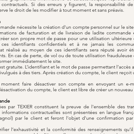
contractuels. Si des erreurs y figurent, la responsabilité d
rve le droit de les modifier à tout moment et sans préavis.
n
mande nécessite la création d'un compte personnel sur le site
rmations de facturation et de livraison de ladite commande et
réer son propre mot de passe pour une utilisation ultérieure 
ces identifiants confidentiels et à ne jamais les commu
t réalisé au moyen de ces identifiants sera réputé avoir été
iants. En cas de perte, de vol ou de toute utilisation frauduleus
former immédiatement le site.
t gratuite. L’identifiant et le mot de passe permettant l’accès a
ivulgués à des tiers. Après création du compte, le client reçoi
 moment faire désactiver son compte en envoyant un e-ma
désactivation du compte, le client est libre de créer un nouve
ande
ées par TEXIER constituent la preuve de l'ensemble des tra
s informations contractuelles sont présentées en langue fran
agnol) par le client et feront l'objet d'une confirmation pa
rifier l’exhaustivité et la conformité des renseignements qu’il