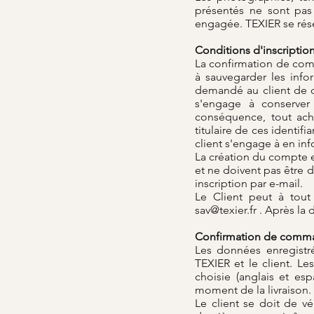
présentés ne sont pas 
engagée. TEXIER se rése
Conditions d'inscriptio
La confirmation de com
à sauvegarder les info
demandé au client de c
s'engage à conserver 
conséquence, tout acha
titulaire de ces identif
client s'engage à en in
La création du compte es
et ne doivent pas être d
inscription par e-mail.
Le Client peut à tout
sav@texier.fr
. Après la 
Confirmation de comm
Les données enregistr
TEXIER et le client. Le
choisie (anglais et esp
moment de la livraison.
Le client se doit de vé