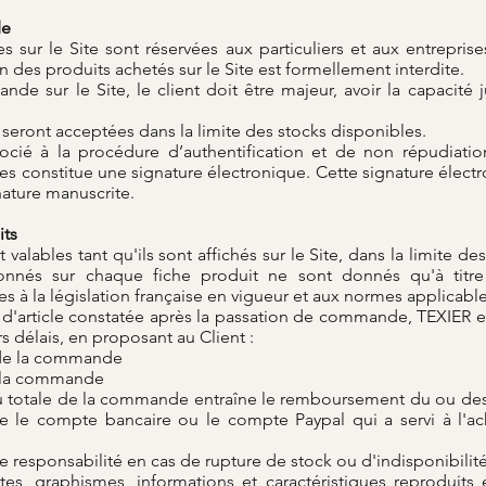
de
ur le Site sont réservées aux particuliers et aux entreprise
on des produits achetés sur le Site est formellement interdite.
e sur le Site, le client doit être majeur, avoir la capacité ju
eront acceptées dans la limite des stocks disponibles.
ocié à la procédure d’authentification et de non répudiatio
es constitue une signature électronique. Cette signature électr
ature manuscrite.
its
t valables tant qu'ils sont affichés sur le Site, dans la limite d
nnés sur chaque fiche produit ne sont donnés qu'à titre i
 à la législation française en vigueur et aux normes applicabl
é d'article constatée après la passation de commande, TEXIER en
s délais, en proposant au Client :
e de la commande
e la commande
ou totale de la commande entraîne le remboursement du ou des a
te le compte bancaire ou le compte Paypal qui a servi à l'ac
 responsabilité en cas de rupture de stock ou d'indisponibilité
es, graphismes, informations et caractéristiques reproduits et