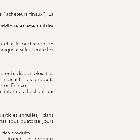
s "acheteurs finaux". La
ridique et être titulaire
n et à la protection de
onique a valeur entre les
es stocks disponibles. Les
ndicatif. Les produits
es en France.
 informera le client par
rticles annulé(s) ; dans
hat sous quatorze jours
 des produits.
 illustrant les produits