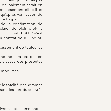
 client qui n’aurait pas
e de paiement serait en
ncaissement effectif et
u'après vérification du
pte Paypal.
i de la confirmation de
arer de plein droit la
 du contrat, TEXIER n'est
u contrat pour l’une ou
caissement de toutes les
nne, ne sera pas pris en
x clauses des présentes
 remboursés.
 la totalité des sommes
nt les produits livrés
 livrera les commandes