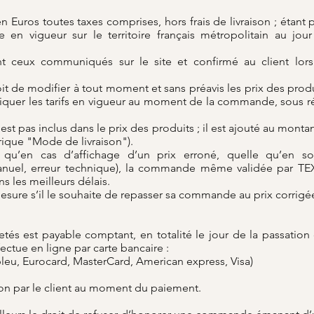
n Euros toutes taxes comprises, hors frais de livraison ; étant p
e en vigueur sur le territoire français métropolitain au jou
nt ceux communiqués sur le site et confirmé au client lors
it de modifier à tout moment et sans préavis les prix des produ
quer les tarifs en vigueur au moment de la commande, sous ré
n'est pas inclus dans le prix des produits ; il est ajouté au mont
ique "Mode de livraison").
qu’en cas d’affichage d’un prix erroné, quelle qu’en so
manuel, erreur technique), la commande même validée par TE
s les meilleurs délais.
mesure s’il le souhaite de repasser sa commande au prix corrigé
hetés est payable comptant, en totalité le jour de la passati
fectue en ligne par carte bancaire :
bleu, Eurocard, MasterCard, American express, Visa)
on par le client au moment du paiement.