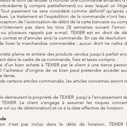
illeurs le droit de refuser d’honorer une commande émanant d’un
écédente (y compris partiellement) ou avec lequel un litig
. Tout paiement ne sera considéré comme définitif qu'après e
s. Le traitement et l'expédition de la commande n'ont lieu q
eption de l'autorisation de débit de la carte bancaire ou com
’intervient pas dans les trois (3) semaines suivant l’envo
 plusieurs rappels par e-mail, TEXIER est en droit de décl
du contrat et d’annuler ainsi la commande. En cas de résolution
 de livrer la marchandise commandée ; aucun droit ne naîtra d
riété pleine et entière des produits vendus jusqu’à parfait en
nt dans le cadre de sa commande, frais et taxes compris.
té d’un bien acheté à TEXIER par le client à une tierce perso
l l’acheteur d’origine de ce bien peut prétendre accéder au
e Vente.
é de certains articles commandés, les articles concernés seront
 demeurent la propriété de TEXIER jusqu'à l’encaissement de
EXIER. Le client s'engage à assumer les risques concerna
vol ou de détérioration) et ce à la date effective de livraison.
nde
ion n'est pas inclus dans le délai de livraison. TEXIER