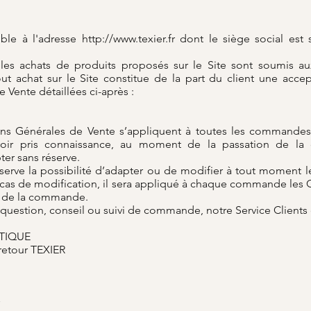
ible à l'adresse
http://www.texier.fr
dont le siège social est 
et les achats de produits proposés sur le Site sont soumis a
ut achat sur le Site constitue de la part du client une accep
 Vente détaillées ci-après :
ns Générales de Vente s’appliquent à toutes les commandes 
avoir pris connaissance, au moment de la passation de l
er sans réserve.
serve la possibilité d’adapter ou de modifier à tout moment 
 cas de modification, il sera appliqué à chaque commande les 
ur de la commande.
 question, conseil ou suivi de commande, notre Service Clients 
STIQUE
 retour TEXIER