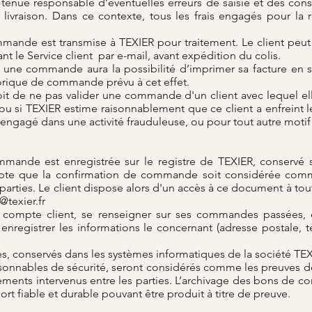
e tenue responsable d’éventuelles erreurs de saisie et des c
 livraison. Dans ce contexte, tous les frais engagés pour la 
mmande est transmise à TEXIER pour traitement. Le client peut 
 le Service client par e-mail, avant expédition du colis.
é une commande aura la possibilité d’imprimer sa facture en s
orique de commande prévu à cet effet.
oit de ne pas valider une commande d'un client avec lequel ell
u si TEXIER estime raisonnablement que ce client a enfreint l
 engagé dans une activité frauduleuse, ou pour tout autre motif
mande est enregistrée sur le registre de TEXIER, conservé s
cepte que la confirmation de commande soit considérée comm
s parties. Le client dispose alors d'un accès à ce document à 
@texier.fr
on compte client, se renseigner sur ses commandes passées,
enregistrer les informations le concernant (adresse postale,
sés, conservés dans les systèmes informatiques de la société TE
isonnables de sécurité, seront considérés comme les preuves 
ents intervenus entre les parties. L’archivage des bons de c
ort fiable et durable pouvant être produit à titre de preuve.