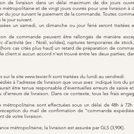
n de livraison dans un délai maximum de dix jours ouvré
e métropolitaine et de vingt jours ouvrés pour une livraison à 
pter du jour suivant le paiement de la commande. Toutes comm
 le jour suivant.
es un samedi, un dimanche ou jour férié seront traitées et
tion de commande peuvent être rallongés de manière excep
c d’activité (ex : Noël, soldes), ruptures temporaires de stock
 (hors cas cités plus haut) un retard de préparation de comm
e client si aucun accord n'est trouvé entre les deux parties, 
sur le site
www.texier.fr
sont traitées du lundi au vendredi.
pédiés à l'adresse de livraison que vous avez indiqué lors du
rait être tenue responsable d’éventuelles erreurs de saisie 
 d’erreurs de livraison. Dans ce contexte, tous les frais enga
ce métropolitaine sont effectuées sous un délai de 48h à 72h
a réception du mail de confirmation de “commande expédiée”
nt de votre livraison.
ance métropolitaine, la livraison est assurée par GLS (3,90€).