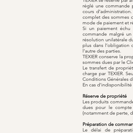
TEXIER se réserve par a
réglé une commande pr
cours d’administration
complet des sommes due
mode de paiement et réc
Si un paiement échu n
commande malgré un ou
résolution unilatérale 
plus dans l’obligation
l’autre des parties.
TEXIER conserve la prop
sommes dues par le Clie
Le transfert de proprié
charge par TEXIER. Seu
Conditions Générales d
En cas d'indisponibilit
Réserve de propriété
Les produits commandés
dues pour le compte T
(notamment de perte, de 
Préparation de comma
Le délai de préparat