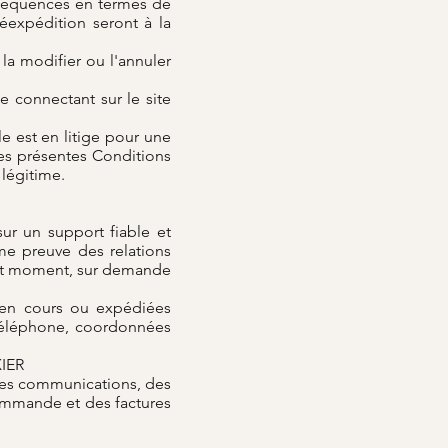
onséquences en termes de
réexpédition seront à la
la modifier ou l'annuler
e connectant sur le site
e est en litige pour une
es présentes Conditions
 légitime.
ur un support fiable et
e preuve des relations
tout moment, sur demande
 en cours ou expédiées
 téléphone, coordonnées
XIER
des communications, des
ommande et des factures