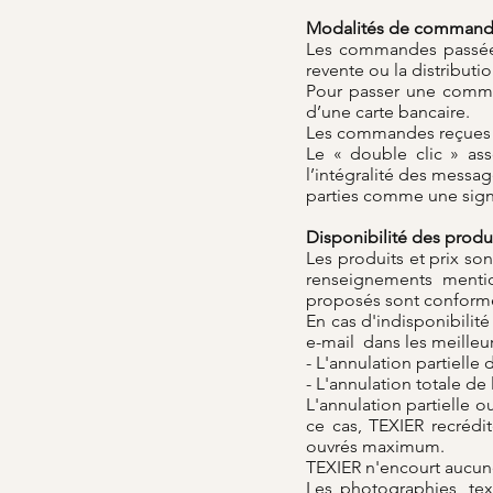
Modalités de comman
Les commandes passées s
revente ou la distributi
Pour passer une command
d’une carte bancaire.
Les commandes reçues s
Le « double clic » ass
l’intégralité des messag
parties comme une sign
Disponibilité des produ
Les produits et prix son
renseignements mentio
proposés sont conformes
En cas d'indisponibilit
e-mail dans les meilleur
- L'annulation partiell
- L'annulation totale d
L'annulation partielle 
ce cas, TEXIER recrédi
ouvrés maximum.
TEXIER n'encourt aucune
Les photographies, text