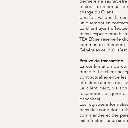
dernière ne saurait êtr
retards ou d’erreurs de
charge du Client.
Une fois validée, la co
uniquement en contactant
Le client ayant effectu
dans l’espace mon hist
TEXIER se réserve le dr
commande antérieure, o
Générales ou qu'il s'est
Preuve de transaction
La confirmation de com
durable. Le client ac
contractuelles entre le
effectuée auprès de
sav
Le client peut, via s
récemment et gérer et 
bancaires).
Les registres informati
dans des conditions ra
commandes et des paiem
est effectué sur un supp