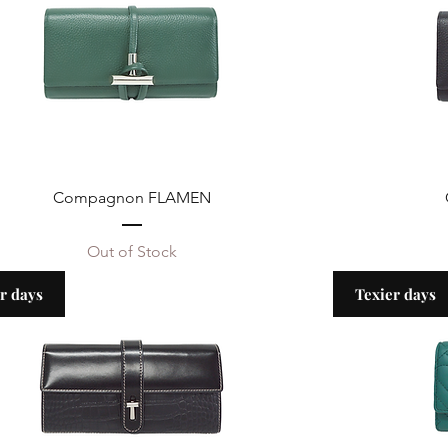
Compagnon FLAMEN
Out of Stock
r days
Texier days