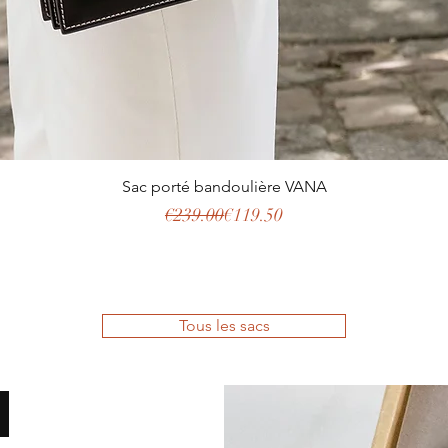
Quick View
Sac porté bandoulière VANA
Regular Price
Sale Price
€239.00
€119.50
Tous les sacs