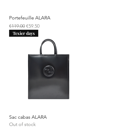
Portefeuille ALARA
Regular Price
Sale Price
€119.00
€59.50
Texier days
Sac cabas ALARA
Out of stock