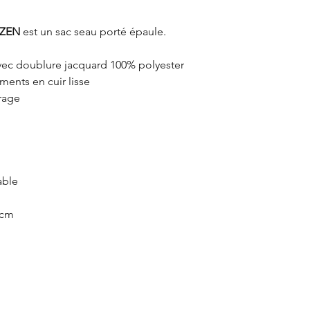
protéger votre produ
ZEN
est un sac seau porté épaule.
avec doublure jacquard 100% polyester
ments en cuir lisse
rrage
able
 cm