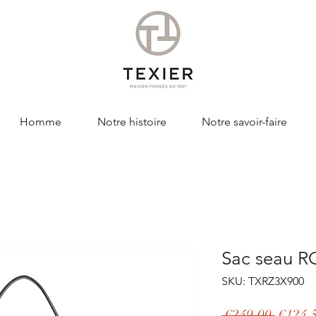
Homme
Notre histoire
Notre savoir-faire
Sac seau 
SKU: TXRZ3X900
Regula
 €249.00 
€124.