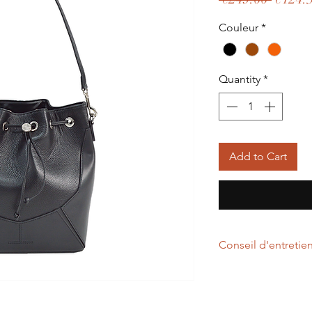
Price
Couleur
*
Quantity
*
Add to Cart
Conseil d'entretie
Nous vous conseillons
doux, un lait nettoyan
Cet entretien permett