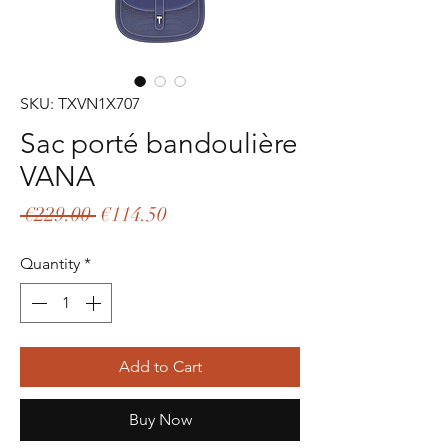
SKU: TXVN1X707
Sac porté bandoulière
VANA
Regular
Sale
 €229.00 
€114.50
Price
Price
Quantity
*
Add to Cart
Buy Now