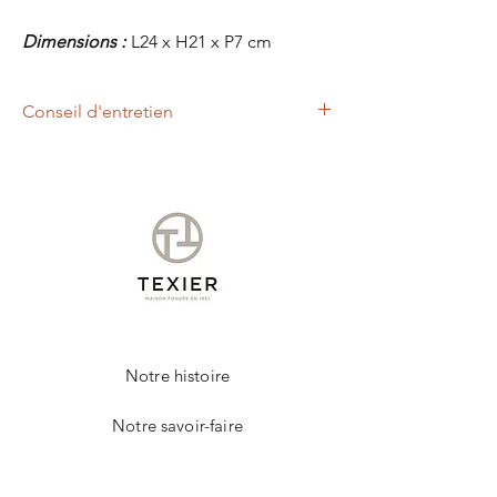
Dimensions :
L24 x H21 x P7 cm
Conseil d'entretien
Nous vous conseillons d'appliquer à l'aide
d'un chiffon doux, un lait nettoyant et
nourrissant.
Cet entretien permettra de raviver les
couleurs et protéger votre produit de la
marque TEXIER.
Notre histoire
Notre savoir-faire
Contact