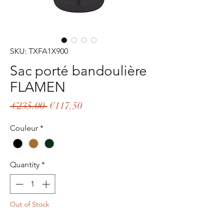
SKU: TXFA1X900
Sac porté bandoulière
FLAMEN
Regular
Sale
 €235.00 
€117.50
Price
Price
Couleur
*
Quantity
*
Out of Stock