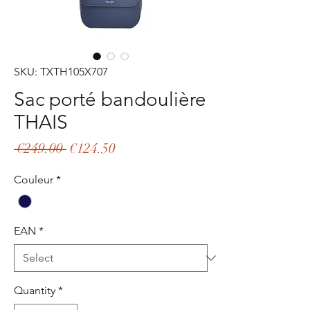
SKU: TXTH105X707
Sac porté bandoulière
THAIS
Regular
Sale
 €249.00 
€124.50
Price
Price
Couleur
*
EAN
*
Quantity
*