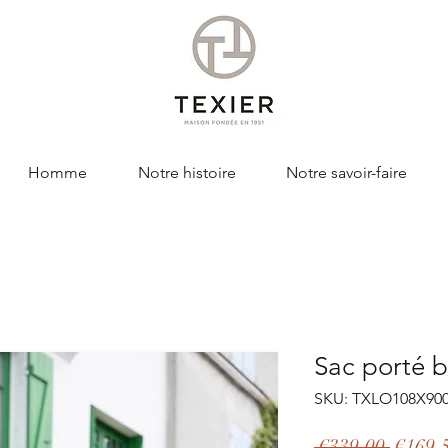
Homme
Notre histoire
Notre savoir-faire
Sac porté 
SKU: TXLO108X90
Regula
 €339.00 
€169.