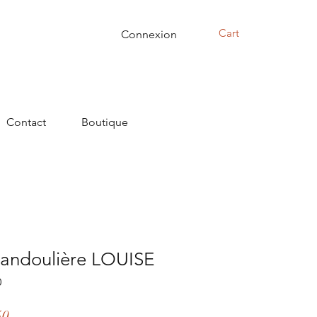
Cart
Connexion
Contact
Boutique
bandoulière LOUISE
0
r
Sale
50