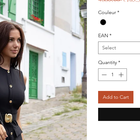
Price
Couleur
*
EAN
*
Select
Quantity
*
Add to Cart