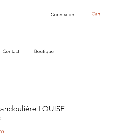
Cart
Connexion
Contact
Boutique
bandoulière LOUISE
3
r
Sale
50