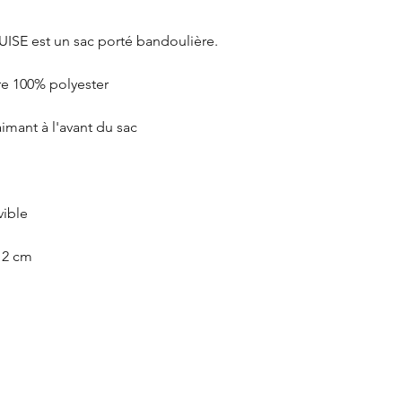
UISE
est un sac porté bandoulière.
re 100% polyester
mant à l'avant du sac
vible
 12 cm