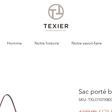
Homme
Notre histoire
Notre savoir-faire
Sac porté 
SKU: TXLO107X80
Regula
 €359.00 
€179.