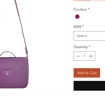
Price
Couleur
*
EAN
*
Select
Quantity
*
Add to Cart