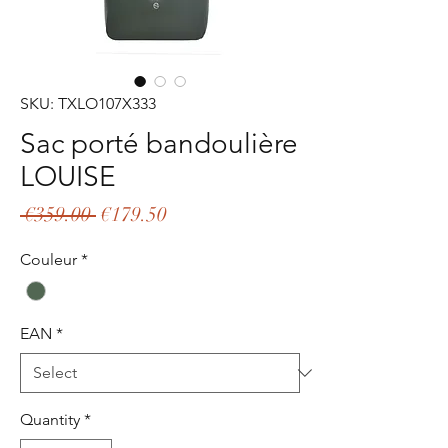
SKU: TXLO107X333
Sac porté bandoulière
LOUISE
Regular
Sale
 €359.00 
€179.50
Price
Price
Couleur
*
EAN
*
Quantity
*