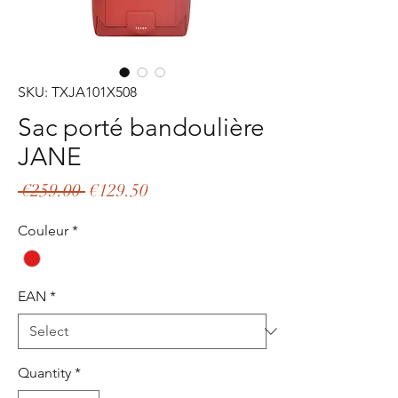
SKU: TXJA101X508
Sac porté bandoulière
JANE
Regular
Sale
 €259.00 
€129.50
Price
Price
Couleur
*
EAN
*
Quantity
*