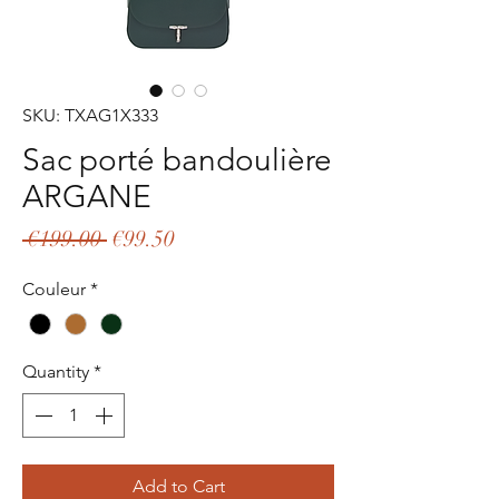
SKU: TXAG1X333
Sac porté bandoulière
ARGANE
Regular
Sale
 €199.00 
€99.50
Price
Price
Couleur
*
Quantity
*
Add to Cart