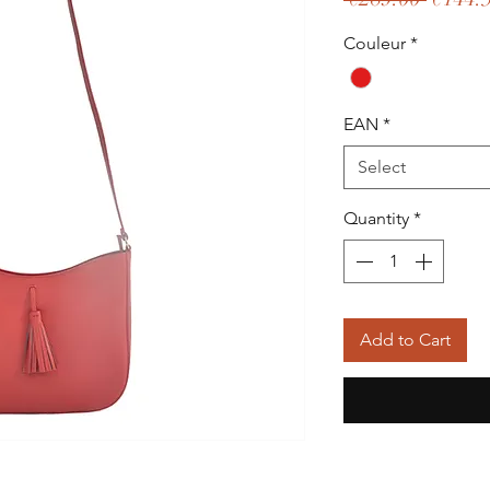
Price
Couleur
*
EAN
*
Select
Quantity
*
Add to Cart