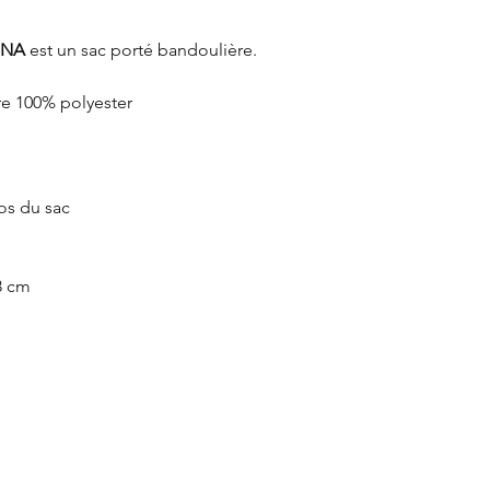
NA
est un sac porté bandoulière.
re 100% polyester
os du sac
8 cm