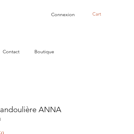
Cart
Connexion
Contact
Boutique
bandoulière ANNA
8
r
Sale
50