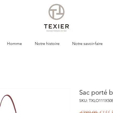
Homme
Notre histoire
Notre savoir-faire
Sac porté 
SKU: TXLO111X50
Regula
 €289.00 
€144.