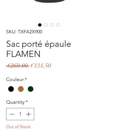
SKU: TXFA2X900
Sac porté épaule
FLAMEN
Regular
Sale
 €269.00 
€134.50
Price
Price
Couleur
*
Quantity
*
Out of Stock