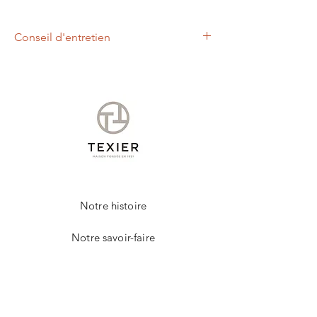
Conseil d'entretien
Nous vous conseillons d'appliquer à l'aide
d'un chiffon doux, un lait nettoyant et
nourrissant.
Cet entretien permettra de raviver les
couleurs et protéger votre produit de la
marque TEXIER.
Notre histoire
Notre savoir-faire
Contact