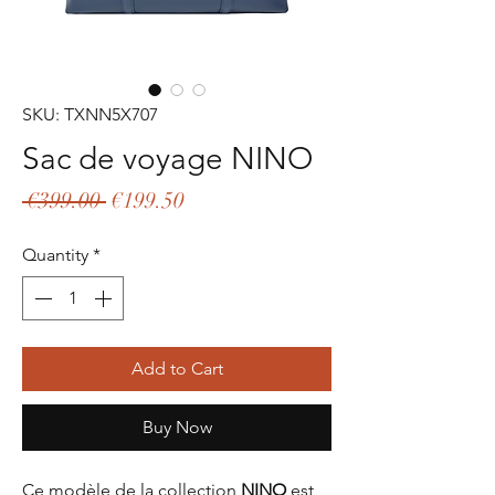
SKU: TXNN5X707
Sac de voyage NINO
Regular
Sale
 €399.00 
€199.50
Price
Price
Quantity
*
Add to Cart
Buy Now
Ce modèle de la collection
NINO
est