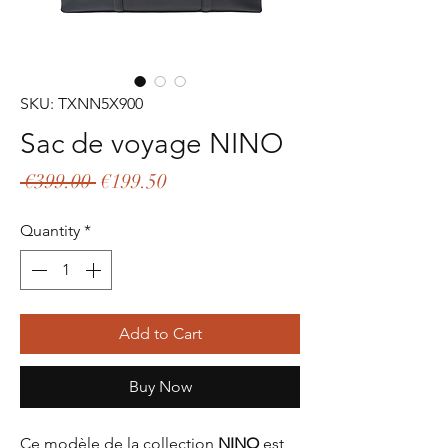
SKU: TXNN5X900
Sac de voyage NINO
Regular
Sale
 €399.00 
€199.50
Price
Price
Quantity
*
Add to Cart
Buy Now
Ce modèle de la collection
NINO
est