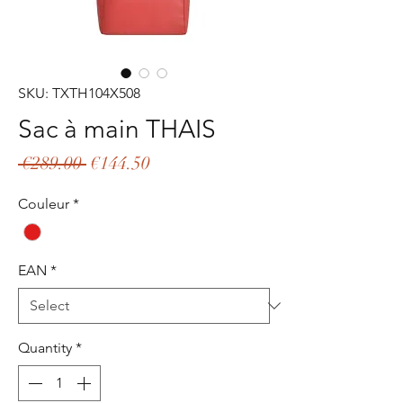
SKU: TXTH104X508
Sac à main THAIS
Regular
Sale
 €289.00 
€144.50
Price
Price
Couleur
*
EAN
*
Quantity
*