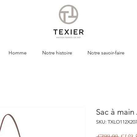
Homme
Notre histoire
Notre savoir-faire
Sac à mai
SKU: TXLO112X20
Regula
 €299.00 
€149.