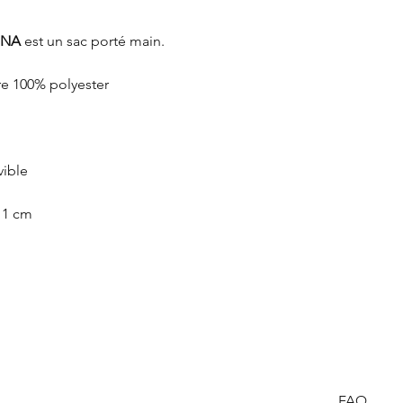
NA
est un sac porté main.
re 100% polyester
vible
 11 cm
FAQ