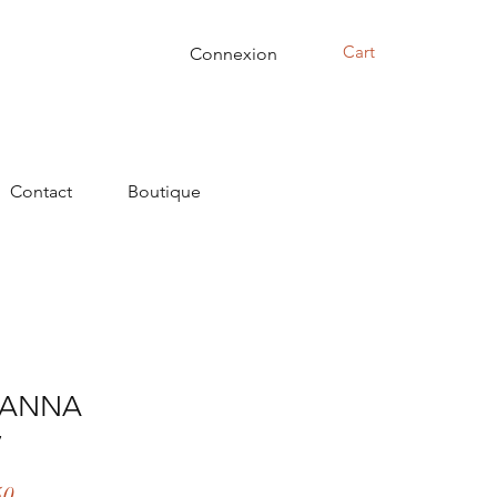
Cart
Connexion
Contact
Boutique
n ANNA
7
r
Sale
50