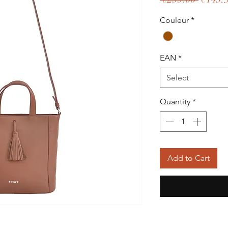
Price
Couleur
*
EAN
*
Select
Quantity
*
Add to Cart