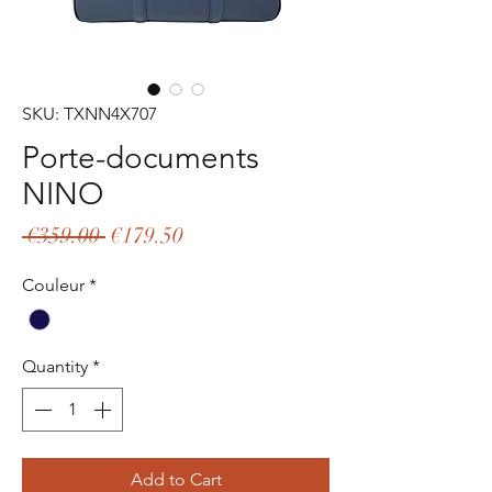
SKU: TXNN4X707
Porte-documents
NINO
Regular
Sale
 €359.00 
€179.50
Price
Price
Couleur
*
Quantity
*
Add to Cart