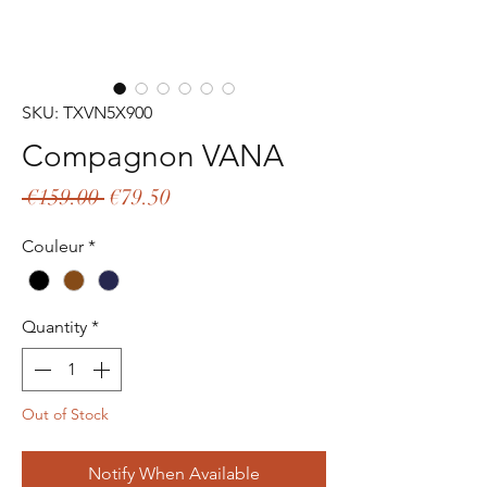
SKU: TXVN5X900
Compagnon VANA
Regular
Sale
 €159.00 
€79.50
Price
Price
Couleur
*
Quantity
*
Out of Stock
Notify When Available