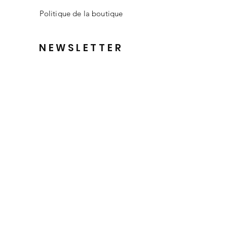
Politique de la boutique
NEWSLETTER
E-mail
Envoyer
Mentions légales
Politique en matière de cookies
Politique de confidentialité