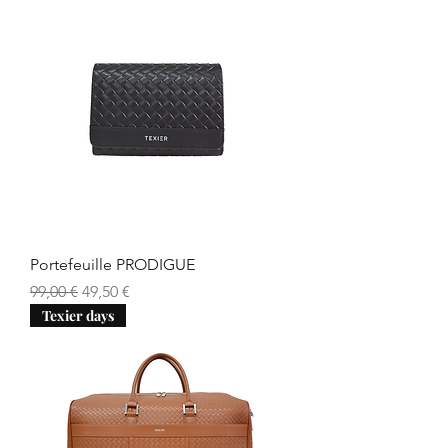
Portefeuille PRODIGUE
Prix original
Prix promotionnel
99,00 €
49,50 €
Texier days