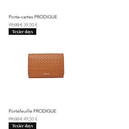
Porte-cartes PRODIGUE
Prix original
Prix promotionnel
79,00 €
39,50 €
Texier days
Portefeuille PRODIGUE
Prix original
Prix promotionnel
99,00 €
49,50 €
Texier days