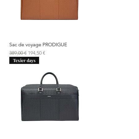
Sac de voyage PRODIGUE
Prix original
Prix promotionnel
389,00 €
194,50 €
Texier days