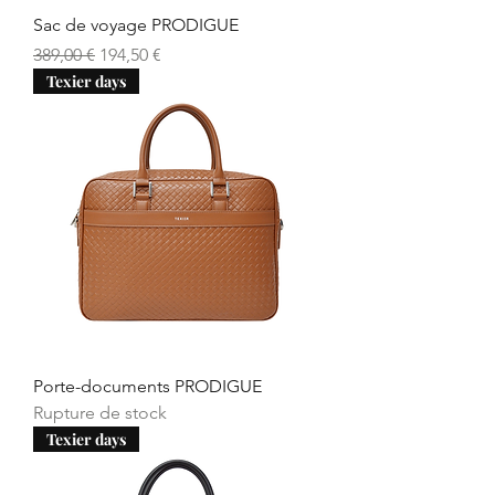
Sac de voyage PRODIGUE
Prix original
Prix promotionnel
389,00 €
194,50 €
Texier days
Porte-documents PRODIGUE
Rupture de stock
Texier days