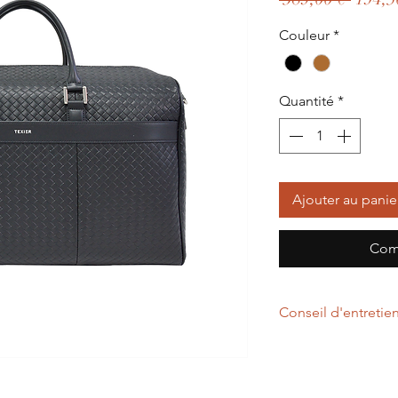
origin
Couleur
*
Quantité
*
Ajouter au panie
Com
Conseil d'entretie
Un chiffon légèreme
d'entretenir votre p