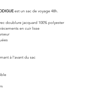
ODIGUE
est un sac de voyage 48h.
avec doublure jacquard 100% polyester
piècements en cuir lisse
urseur
quées
imant à l'avant du sac
ible
cm