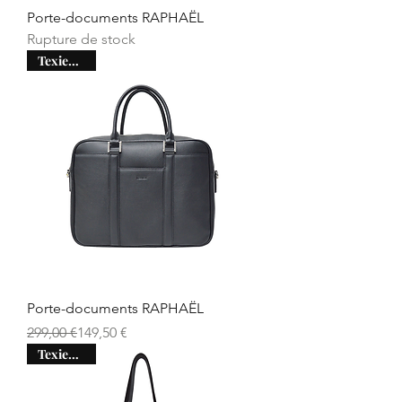
Porte-documents RAPHAËL
Rupture de stock
Texier days
Porte-documents RAPHAËL
Prix original
Prix promotionnel
299,00 €
149,50 €
Texier days