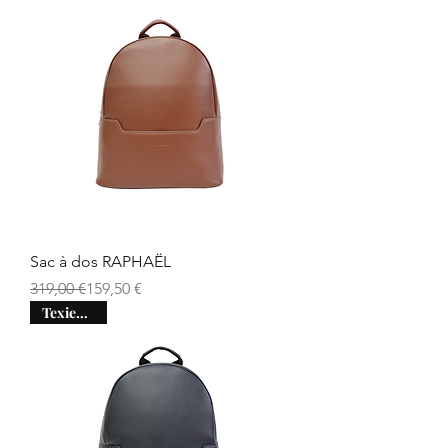
Sac à dos RAPHAËL
Prix original
Prix promotionnel
319,00 €
159,50 €
Texier days