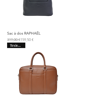
Sac à dos RAPHAËL
Prix original
Prix promotionnel
319,00 €
159,50 €
Texier days