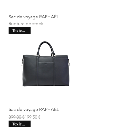
Sac de voyage RAPHAËL
Rupture de stock
Texier days
Sac de voyage RAPHAËL
Prix original
Prix promotionnel
399,00 €
199,50 €
Texier days