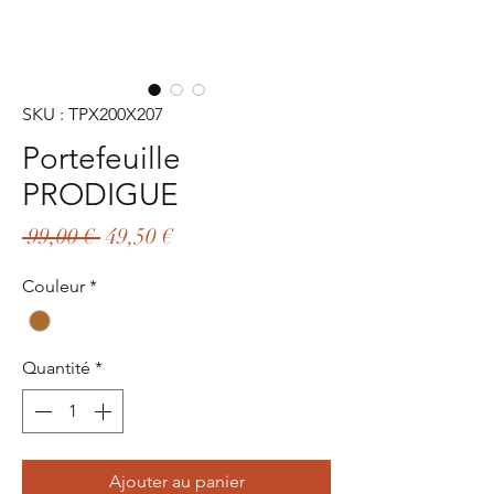
SKU : TPX200X207
Portefeuille
PRODIGUE
Prix
Prix
 99,00 € 
49,50 €
original
promotionnel
Couleur
*
Quantité
*
Ajouter au panier