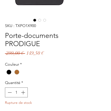
SKU : TXPO1X900
Porte-documents
PRODIGUE
Prix
Prix
 299,00 € 
149,50 €
original
promotionnel
Couleur
*
Quantité
*
Rupture de stock