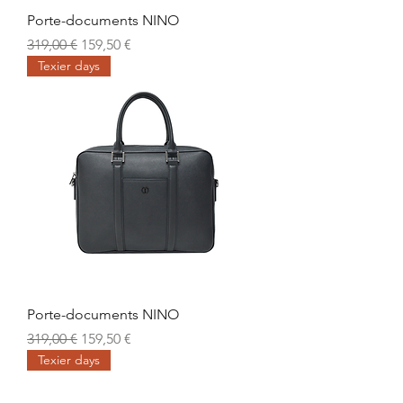
Porte-documents NINO
Prix original
Prix promotionnel
319,00 €
159,50 €
Texier days
Porte-documents NINO
Prix original
Prix promotionnel
319,00 €
159,50 €
Texier days