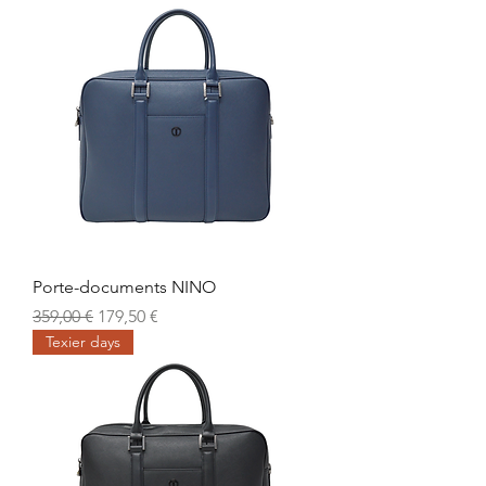
Porte-documents NINO
Prix original
Prix promotionnel
359,00 €
179,50 €
Texier days