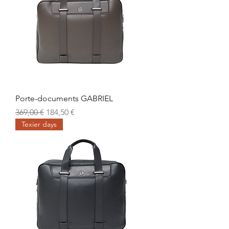
Porte-documents GABRIEL
Prix original
Prix promotionnel
369,00 €
184,50 €
Texier days