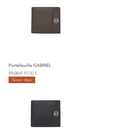
Portefeuille GABRIEL
Prix original
Prix promotionnel
99,00 €
49,50 €
Texier days