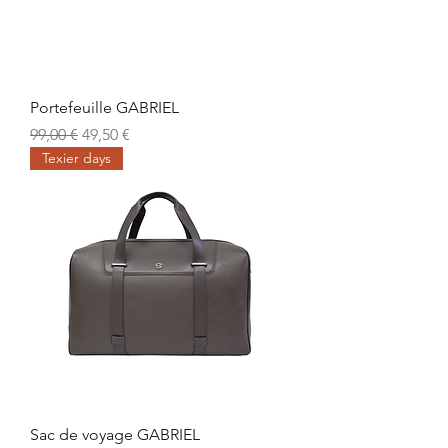
Portefeuille GABRIEL
Prix original
Prix promotionnel
99,00 €
49,50 €
Texier days
Sac de voyage GABRIEL