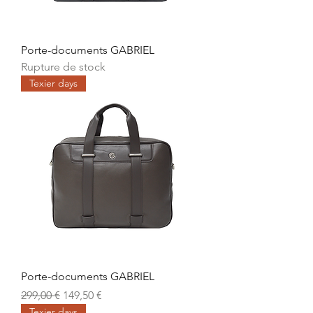
Porte-documents GABRIEL
Rupture de stock
Texier days
Porte-documents GABRIEL
Prix original
Prix promotionnel
299,00 €
149,50 €
Texier days