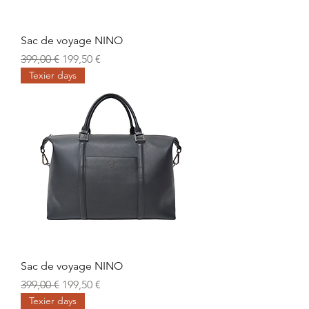
Sac de voyage NINO
Prix original
Prix promotionnel
399,00 €
199,50 €
Texier days
Sac de voyage NINO
Prix original
Prix promotionnel
399,00 €
199,50 €
Texier days