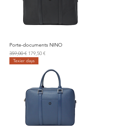
Porte-documents NINO
Prix original
Prix promotionnel
359,00 €
179,50 €
Texier days