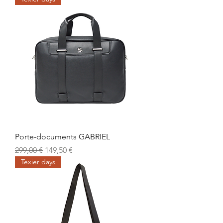
Porte-documents GABRIEL
Prix original
Prix promotionnel
299,00 €
149,50 €
Texier days