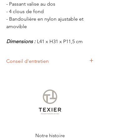
- Passant valise au dos
- 4 clous de fond
- Bandoulière en nylon ajustable et
amovible
Dimensions :
L41 x H31 x P11,5 cm
Conseil d'entretien
Nous vous conseillons d'appliquer à l'aide
d'un chiffon doux, un lait nettoyant et
nourrissant.
Cet entretien permettra de raviver les
couleurs et protéger votre produit de la
marque TEXIER.
Notre histoire