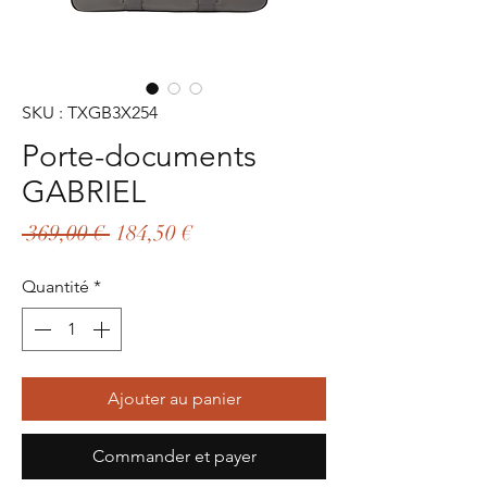
SKU : TXGB3X254
Porte-documents
GABRIEL
Prix
Prix
 369,00 € 
184,50 €
original
promotionnel
Quantité
*
Ajouter au panier
Commander et payer