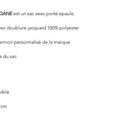
GANE
est un sac seau porté épaule.
avec doublure jacquard 100% polyester
 fermoir personnalisé de la marque
és du sac
vible
5 cm