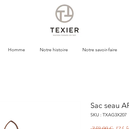
Homme
Notre histoire
Notre savoir-faire
Sac seau 
SKU : TXAG3X207
Prix
 249,00 € 
124,5