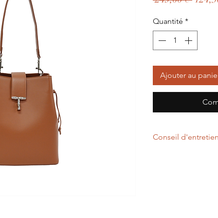
origin
Quantité
*
Ajouter au panie
Com
Conseil d'entretie
Un chiffon légèreme
d'entretenir votre p