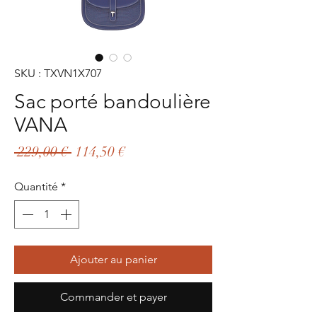
SKU : TXVN1X707
Sac porté bandoulière
VANA
Prix
Prix
 229,00 € 
114,50 €
original
promotionnel
Quantité
*
Ajouter au panier
Commander et payer