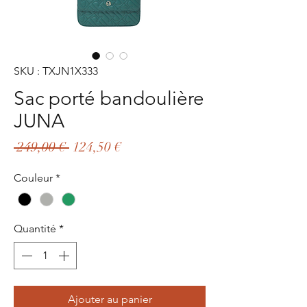
SKU : TXJN1X333
Sac porté bandoulière
JUNA
Prix
Prix
 249,00 € 
124,50 €
original
promotionnel
Couleur
*
Quantité
*
Ajouter au panier