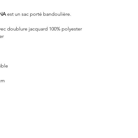
NA
est un sac porté bandoulière.
avec doublure jacquard 100% polyester
er
ible
 cm