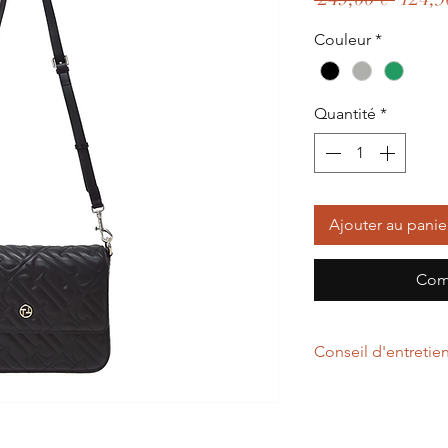
origin
Couleur
*
Quantité
*
Ajouter au panie
Com
Conseil d'entretie
Un chiffon légèreme
d'entretenir votre p