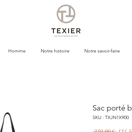
Homme
Notre histoire
Notre savoir-faire
Sac porté 
SKU : TXJN1X900
Prix
 249,00 € 
124,5