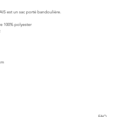
AIS
est un sac porté bandoulière.
re 100% polyester
t
 cm
FAQ