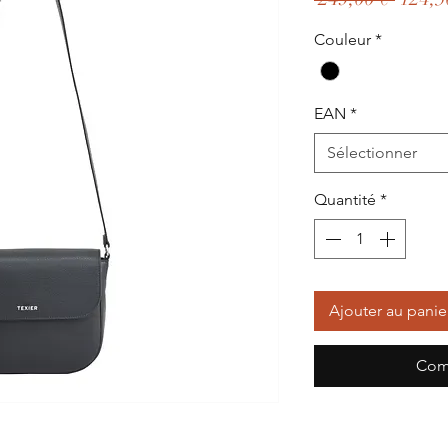
origin
Couleur
*
EAN
*
Sélectionner
Quantité
*
Ajouter au panie
Com