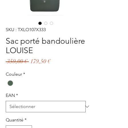
SKU : TXLO107X333
Sac porté bandoulière
LOUISE
Prix
Prix
 359,00 € 
179,50 €
original
promotionnel
Couleur
*
EAN
*
Quantité
*