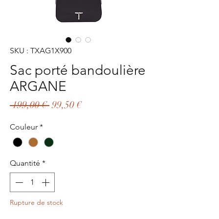
SKU : TXAG1X900
Sac porté bandoulière
ARGANE
Prix
Prix
 199,00 € 
99,50 €
original
promotionnel
Couleur
*
Quantité
*
Rupture de stock