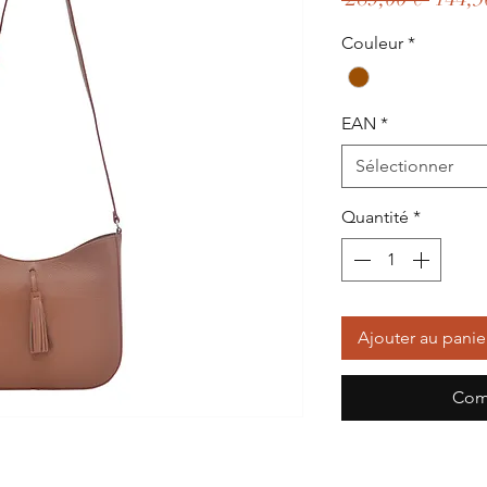
origin
Couleur
*
EAN
*
Sélectionner
Quantité
*
Ajouter au panie
Com