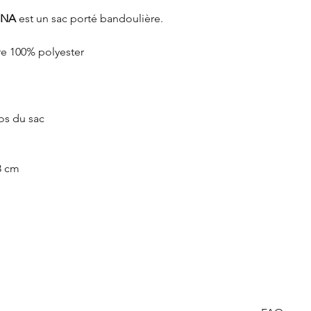
NA
est un sac porté bandoulière.
re 100% polyester
os du sac
8 cm