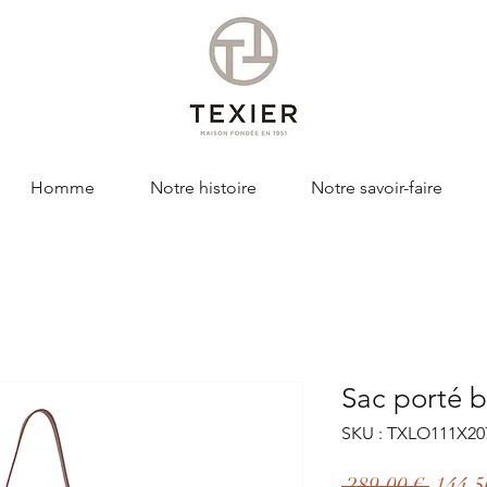
Homme
Notre histoire
Notre savoir-faire
Sac porté 
SKU : TXLO111X20
Prix
 289,00 € 
144,5