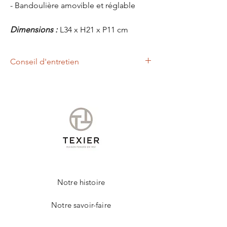
- Bandoulière amovible et réglable
Dimensions :
L34 x H21 x P11 cm
Conseil d'entretien
Nous vous conseillons d'appliquer à l'aide
d'un chiffon doux, un lait nettoyant et
nourrissant.
Cet entretien permettra de raviver les
couleurs et protéger votre produit de la
marque TEXIER.
Notre histoire
Notre savoir-faire