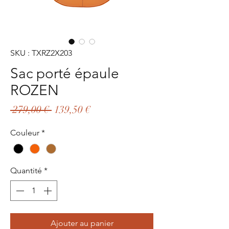
SKU : TXRZ2X203
Sac porté épaule
ROZEN
Prix
Prix
 279,00 € 
139,50 €
original
promotionnel
Couleur
*
Quantité
*
Ajouter au panier