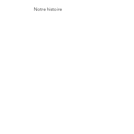
Notre histoire
Notre savoir-faire
Contact
FAQ
Livraison et retours
Politique de la boutique
NEWSLETTER
E-mail