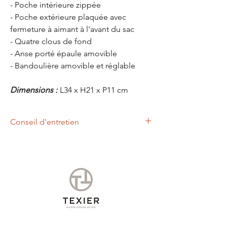
- Poche intérieure zippée
- Poche extérieure plaquée avec
fermeture à aimant à l'avant du sac
- Quatre clous de fond
- Anse porté épaule amovible
- Bandoulière amovible et réglable
Dimensions :
L34 x H21 x P11 cm
Conseil d'entretien
Nous vous conseillons d'appliquer à l'aide
d'un chiffon doux, un lait nettoyant et
nourrissant.
Cet entretien permettra de raviver les
couleurs et protéger votre produit de la
marque TEXIER.