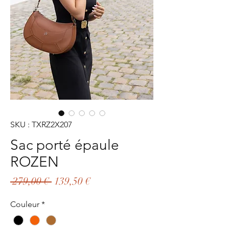
SKU : TXRZ2X207
Sac porté épaule
ROZEN
Prix
Prix
 279,00 € 
139,50 €
original
promotionnel
Couleur
*