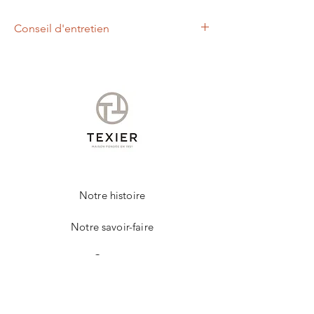
Conseil d'entretien
Nous vous conseillons d'appliquer à l'aide
d'un chiffon doux, un lait nettoyant et
nourrissant.
Cet entretien permettra de raviver les
couleurs et protéger votre produit de la
marque TEXIER.
Notre histoire
Notre savoir-faire
Contact
FAQ