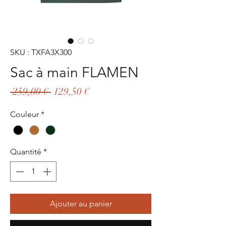
SKU : TXFA3X300
Sac à main FLAMEN
Prix
Prix
 259,00 € 
129,50 €
original
promotionnel
Couleur
*
Quantité
*
Ajouter au panier