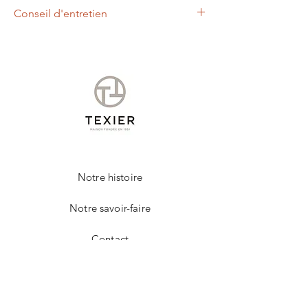
Conseil d'entretien
Nous vous conseillons d'appliquer à l'aide
d'un chiffon doux, un lait nettoyant et
nourrissant.
Cet entretien permettra de raviver les
couleurs et protéger votre produit de la
marque TEXIER.
Notre histoire
Notre savoir-faire
Contact
FAQ