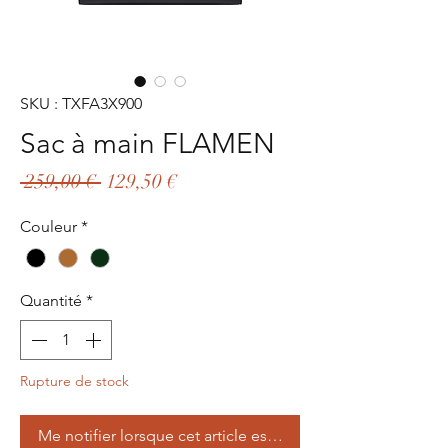
SKU : TXFA3X900
Sac à main FLAMEN
Prix
Prix
 259,00 € 
129,50 €
original
promotionnel
Couleur
*
Quantité
*
Rupture de stock
Me notifier lorsque cet article est disponible