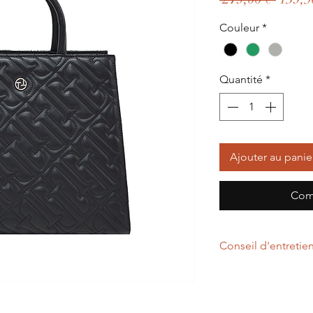
origin
Couleur
*
Quantité
*
Ajouter au panie
Com
Conseil d'entretie
Un chiffon légèreme
d'entretenir votre p