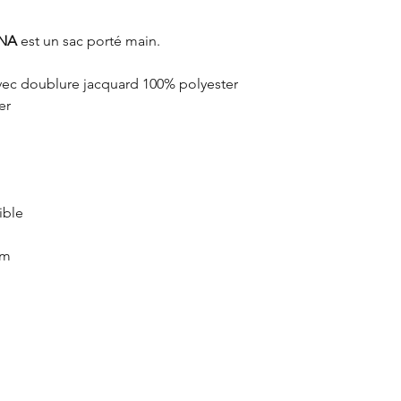
NA
est un sac porté main.
avec doublure jacquard 100% polyester
er
ible
cm