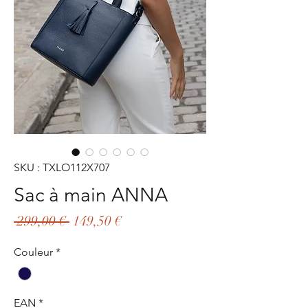
SKU : TXLO112X707
Sac à main ANNA
Prix
Prix
 299,00 € 
149,50 €
original
promotionnel
Couleur
*
EAN
*