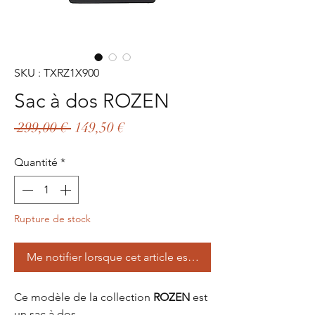
SKU : TXRZ1X900
Sac à dos ROZEN
Prix
Prix
 299,00 € 
149,50 €
original
promotionnel
Quantité
*
Rupture de stock
Me notifier lorsque cet article est disponible
Ce modèle de la collection
ROZEN
est
un sac à dos.