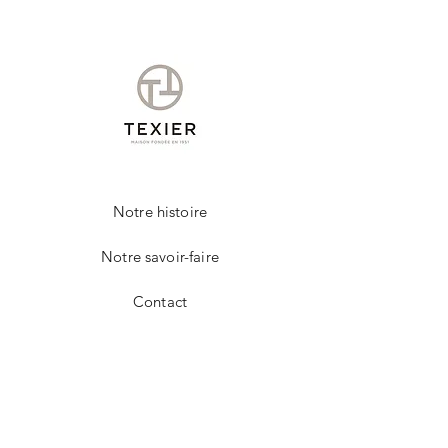
Nous vous conseillons d'appliquer à l'aide
d'un chiffon doux, un lait nettoyant et
nourrissant.
Cet entretien permettra de raviver les
couleurs et protéger votre produit de la
marque TEXIER.
Notre histoire
Notre savoir-faire
Contact
FAQ
Livraison et retours