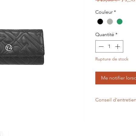
origin
Couleur
*
Quantité
*
Rupture de stock
Me notifier lors
Conseil d'entretie
Un chiffon légèreme
d'entretenir votre p