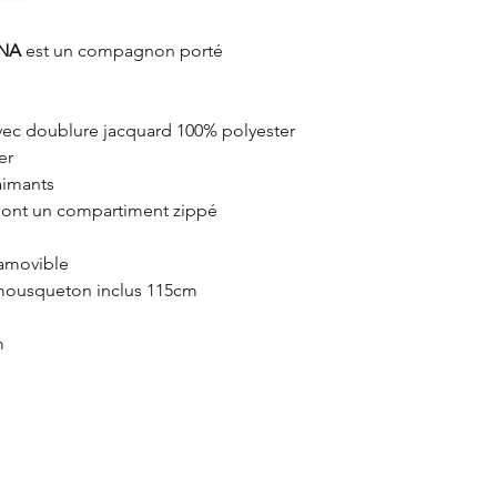
NA
est un compagnon porté
avec doublure jacquard 100% polyester
er
aimants
dont un compartiment zippé
 amovible
 mousqueton inclus 115cm
m