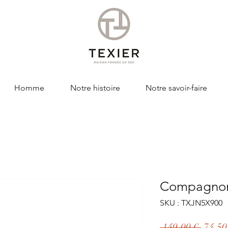
Homme
Notre histoire
Notre savoir-faire
Compagno
SKU : TXJN5X900
Prix
 149,00 € 
74,50