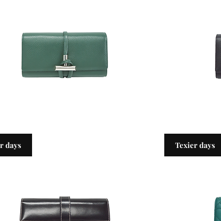
Compagnon FLAMEN
r days
Texier days
Rupture de stock