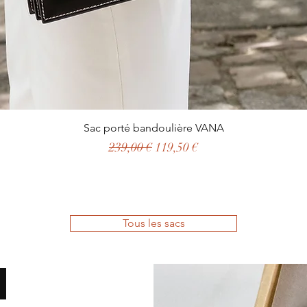
Aperçu rapide
Sac porté bandoulière VANA
Prix original
Prix promotionnel
239,00 €
119,50 €
Tous les sacs